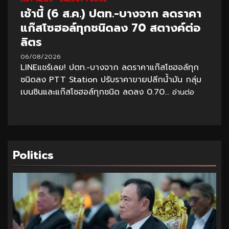
เช้านี้ (6 ส.ค.) ปตท.-บางจาก ลดราคา
แก๊สโซฮอล์ทุกชนิดลง 70 สตางค์ต่อ
ลิตร
06/08/2026
LINEแชร์เลย! ปตท.-บางจาก ลดราคาแก๊สโซฮอล์ทุก
ชนิดลง PTT Station ปรับราคาขายปลีกน้ำมัน กลุ่ม
เบนซินและแก๊สโซฮอล์ทุกชนิด ลดลง 0.70...
อ่านต่อ
Politics