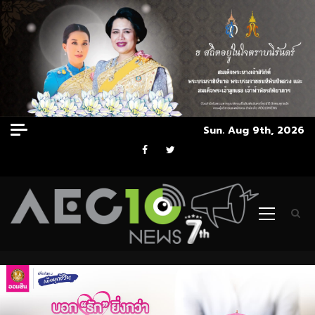
Skip
Sun. Aug 9th, 2026
to
Facebook
Twitter
content
Primary
Menu