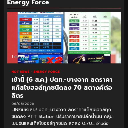
Energy Force
1 min read
HOT NEWS
ENERGY FORCE
เช้านี้ (6 ส.ค.) ปตท.-บางจาก ลดราคา
แก๊สโซฮอล์ทุกชนิดลง 70 สตางค์ต่อ
ลิตร
06/08/2026
LINEแชร์เลย! ปตท.-บางจาก ลดราคาแก๊สโซฮอล์ทุก
ชนิดลง PTT Station ปรับราคาขายปลีกน้ำมัน กลุ่ม
เบนซินและแก๊สโซฮอล์ทุกชนิด ลดลง 0.70...
อ่านต่อ