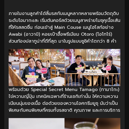
ภายในงานลูกค้าได้ลิ้มรสกับเมนูหลากหลายพร้อมวัตถุดิบ
ระดับโอมากะเสะ เริ่มต้นคอร์สด้วยเมนูสาหร่ายโมซุคุเนื้อเส้น
ที่ให้รสสดชื่น ก่อนเข้าสู่ Main Couse เมนูไฮไลท์อย่าง
Awabi (อาวาบิ) หอยเป๋าฮื้อพรีเมียม Otoro (โอโทโร่)
ส่วนท้องปลาทูน่าที่ดีที่สุด มาในรูปแบบซูชิคำโตกว่า 8 คำ
พร้อมด้วย Special Secret Menu Tamago (ทามาโกะ)
ไข่หวานญี่ปุ่น เทคนิคเฉพาะที่ร้านเซกิเท่านั้น ให้ความหวาน
เนียนนุ่มของเนื้อ ต่อด้วยของหวานไอศกรีมยูซุ นับว่าเป็น
พิเศษกับคนพิเศษที่ครบทั้งรสชาติ คุณภาพ และการบริการ