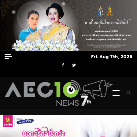
Skip
Fri. Aug 7th, 2026
to
Facebook
Twitter
content
Primary
Menu