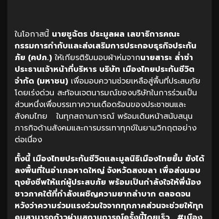
ในโอกาสนี้
นายชูฉัตร
ประมูลผล
เลขาธิการคณะ
กรรมการกำกับและส่งเสริมการประกอบธุรกิจประกัน
ภัย
(
คปภ
.)
ให้เกียรติรับมอบผ้าห่มจาก
นายสาระ
ล่ำซำ
ประธานเจ้าหน้าที่บริหาร
บริษัท
เมืองไทยประกันชีวิต
จำกัด
(
มหาชน
)
เพื่อมอบความช่วยเหลือสู่พื้นที่ประสบภัย
โดยเร่งด่วน สะท้อนเจตนารมณ์ของบริษัทในการร่วมเป็น
ส่วนหนึ่งเพื่อบรรเทาความเดือดร้อนของประชาชนและ
สังคมไทย ในทุกสถานการณ์ พร้อมเดินหน้าสนับสนุน
ภารกิจด้านสังคมและการบรรเทาทุกข์ในยามวิกฤตอย่าง
ต่อเนื่อง
ทั้งนี้ เมืองไทยประกันชีวิตและมูลนิธิเมืองไทยยิ้ม ยังได้
ลงพื้นที่ในอำเภอหาดใหญ่ จังหวัดสงขลา เพื่อส่งมอบ
ถุงยังชีพให้แก่ผู้ประสบภัย พร้อมเป็นกำลังใจให้พี่น้อง
ชาวภาคใต้ที่กำลังเผชิญความยากลำบาก ตลอดจน
หวังว่าความร่วมแรงร่วมใจจากทุกภาคส่วนจะช่วยให้ทุก
คนสามารถก้าวผ่านสถานการณ์ครั้งนี้โดยเร็ว #เมือง