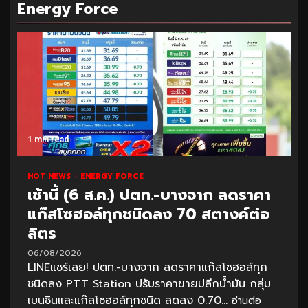
Energy Force
1 min read
HOT NEWS
ENERGY FORCE
เช้านี้ (6 ส.ค.) ปตท.-บางจาก ลดราคา
แก๊สโซฮอล์ทุกชนิดลง 70 สตางค์ต่อ
ลิตร
06/08/2026
LINEแชร์เลย! ปตท.-บางจาก ลดราคาแก๊สโซฮอล์ทุก
ชนิดลง PTT Station ปรับราคาขายปลีกน้ำมัน กลุ่ม
เบนซินและแก๊สโซฮอล์ทุกชนิด ลดลง 0.70...
อ่านต่อ