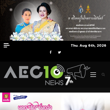
Skip
Thu. Aug 6th, 2026
to
Facebook
Twitter
content
Primary
Menu