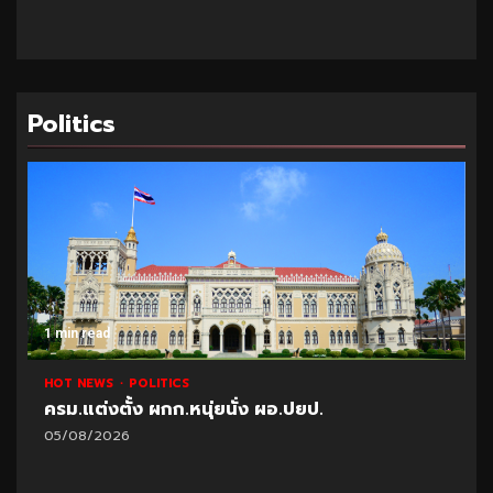
Politics
1 min read
HOT NEWS
POLITICS
ปชป.ดัน กม.สกัด “ฆ่า-ข่มขืน-ปล้น” ผิดซ้ำรอบ 2
ห้ามลดโทษ-ผิดรอบ 3 ต้องโทษสูงสุด
05/08/2026