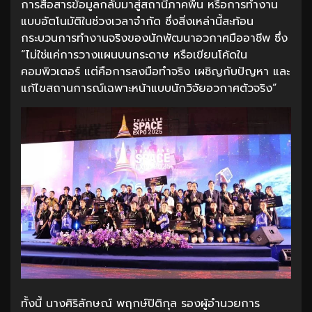
การสื่อสารข้อมูลกลับมาสู่สถานีภาคพื้น หรือการทำงาน
แบบอัตโนมัติในช่วงเวลาจำกัด ซึ่งสิ่งเหล่านี้สะท้อน
กระบวนการทำงานจริงของนักพัฒนาอวกาศมืออาชีพ ซึ่ง
“ไม่ใช่แค่การวางแผนบนกระดาษ หรือเขียนโค้ดใน
คอมพิวเตอร์ แต่คือการลงมือทำจริง เผชิญกับปัญหา และ
แก้ไขสถานการณ์เฉพาะหน้าแบบนักวิจัยอวกาศตัวจริง”
ทั้งนี้ นางศิริลักษณ์ พฤกษ์ปิติกุล รองผู้อำนวยการ