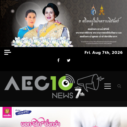
Skip
Fri. Aug 7th, 2026
to
Facebook
Twitter
content
Primary
Menu