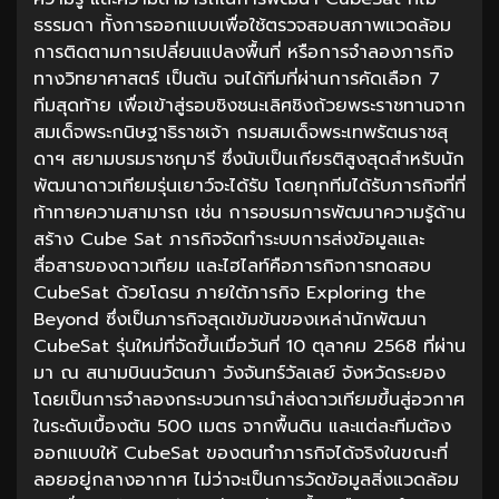
ธรรมดา ทั้งการออกแบบเพื่อใช้ตรวจสอบสภาพแวดล้อม
การติดตามการเปลี่ยนแปลงพื้นที่ หรือการจำลองภารกิจ
ทางวิทยาศาสตร์ เป็นต้น จนได้ทีมที่ผ่านการคัดเลือก 7
ทีมสุดท้าย เพื่อเข้าสู่รอบชิงชนะเลิศชิงถ้วยพระราชทานจาก
สมเด็จพระกนิษฐาธิราชเจ้า กรมสมเด็จพระเทพรัตนราชสุ
ดาฯ สยามบรมราชกุมารี ซึ่งนับเป็นเกียรติสูงสุดสำหรับนัก
พัฒนาดาวเทียมรุ่นเยาว์จะได้รับ โดยทุกทีมได้รับภารกิจที่ที่
ท้าทายความสามารถ เช่น การอบรมการพัฒนาความรู้ด้าน
สร้าง Cube Sat ภารกิจจัดทำระบบการส่งข้อมูลและ
สื่อสารของดาวเทียม และไฮไลท์คือภารกิจการทดสอบ
CubeSat ด้วยโดรน ภายใต้ภารกิจ Exploring the
Beyond ซึ่งเป็นภารกิจสุดเข้มข้นของเหล่านักพัฒนา
CubeSat รุ่นใหม่ที่จัดขึ้นเมื่อวันที่ 10 ตุลาคม 2568 ที่ผ่าน
มา ณ สนามบินนวัตนภา วังจันทร์วัลเลย์ จังหวัดระยอง
โดยเป็นการจำลองกระบวนการนำส่งดาวเทียมขึ้นสู่อวกาศ
ในระดับเบื้องต้น 500 เมตร จากพื้นดิน และแต่ละทีมต้อง
ออกแบบให้ CubeSat ของตนทำภารกิจได้จริงในขณะที่
ลอยอยู่กลางอากาศ ไม่ว่าจะเป็นการวัดข้อมูลสิ่งแวดล้อม