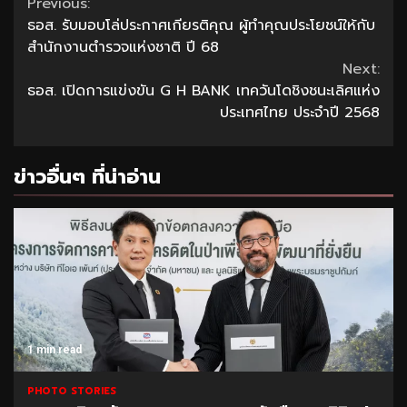
Continue
Previous:
ธอส. รับมอบโล่ประกาศเกียรติคุณ ผู้ทำคุณประโยชน์ให้กับ
Reading
สำนักงานตำรวจแห่งชาติ ปี 68
Next:
ธอส. เปิดการแข่งขัน G H BANK เทควันโดชิงชนะเลิศแห่ง
ประเทศไทย ประจำปี 2568
ข่าวอื่นๆ ที่น่าอ่าน
1 min read
PHOTO STORIES