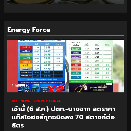
Energy Force
1 min read
HOT NEWS
ENERGY FORCE
เช้านี้ (6 ส.ค.) ปตท.-บางจาก ลดราคา
แก๊สโซฮอล์ทุกชนิดลง 70 สตางค์ต่อ
ลิตร