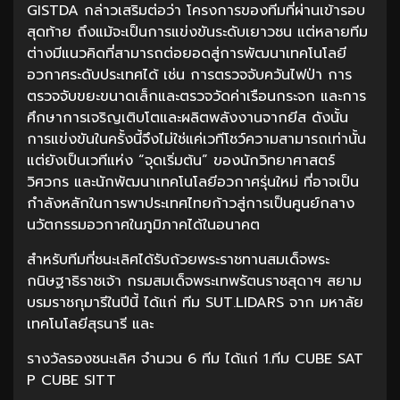
GISTDA กล่าวเสริมต่อว่า โครงการของทีมที่ผ่านเข้ารอบ
สุดท้าย ถึงแม้จะเป็นการแข่งขันระดับเยาวชน แต่หลายทีม
ต่างมีแนวคิดที่สามารถต่อยอดสู่การพัฒนาเทคโนโลยี
อวกาศระดับประเทศได้ เช่น การตรวจจับควันไฟป่า การ
ตรวจจับขยะขนาดเล็กและตรวจวัดค่าเรือนกระจก และการ
ศึกษาการเจริญเติบโตและผลิตพลังงานจากยีส ดังนั้น
การแข่งขันในครั้งนี้จึงไม่ใช่แค่เวทีโชว์ความสามารถเท่านั้น
แต่ยังเป็นเวทีแห่ง “จุดเริ่มต้น” ของนักวิทยาศาสตร์
วิศวกร และนักพัฒนาเทคโนโลยีอวกาศรุ่นใหม่ ที่อาจเป็น
กำลังหลักในการพาประเทศไทยก้าวสู่การเป็นศูนย์กลาง
นวัตกรรมอวกาศในภูมิภาคได้ในอนาคต
สำหรับทีมที่ชนะเลิศได้รับถ้วยพระราชทานสมเด็จพระ
กนิษฐาธิราชเจ้า กรมสมเด็จพระเทพรัตนราชสุดาฯ สยาม
บรมราชกุมารีในปีนี้ ได้แก่ ทีม SUT.LIDARS จาก มหาลัย
เทคโนโลยีสุรนารี และ
รางวัลรองชนะเลิศ จำนวน 6 ทีม ได้แก่ 1.ทีม CUBE SAT
P CUBE SITT