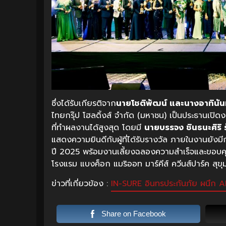
ซึ่งได้รับเกียรติจาก
นายโชติพัฒน์ และนางอาทินั
ไทยกรุ๊ป โฮลดิ้งส์ จำกัด (มหาชน) เป็นประธานเ
ที่ทำผลงานได้สูงสุด โดยมี
นายบรรจง ชินธนะศิริ 
แสดงความยินดีกับผู้ที่ได้รับรางวัล ภายในงานยั
ปี 2025 พร้อมงานเลี้ยงฉลองความสำเร็จและขอบค
โรงแรม แบงค็อก แมริออท มาร์คีส์ ควีนส์ปาร์ค สุขุ
ข่าวที่เกี่ยวข้อง :
IN-SURE อินทรประกันภัย ผนึก AR
Share on Facebook