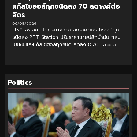
แก๊สโซฮอล์ทุกชนิดลง 70 สตางค์ต่อ
ลิตร
06/08/2026
LINEแชร์เลย! ปตท.-บางจาก ลดราคาแก๊สโซฮอล์ทุก
ชนิดลง PTT Station ปรับราคาขายปลีกน้ำมัน กลุ่ม
เบนซินและแก๊สโซฮอล์ทุกชนิด ลดลง 0.70...
อ่านต่อ
Politics