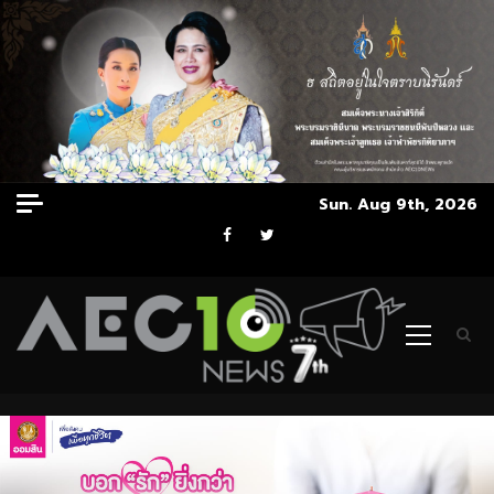
Skip
Sun. Aug 9th, 2026
to
Facebook
Twitter
content
Primary
Menu