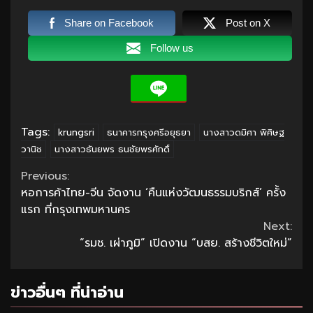
Share on Facebook
Post on X
Follow us
Tags:
krungsri
ธนาคารกรุงศรีอยุธยา
นางสาวดมิศา พิศิษฐ
วานิช
นางสาวธันยพร ธนชัยพรศักดิ์
Continue
Previous:
หอการค้าไทย-จีน จัดงาน ‘คืนแห่งวัฒนธรรมบริกส์’ ครั้ง
Reading
แรก ที่กรุงเทพมหานคร
Next:
“รมช. เผ่าภูมิ” เปิดงาน “บสย. สร้างชีวิตใหม่”
ข่าวอื่นๆ ที่น่าอ่าน