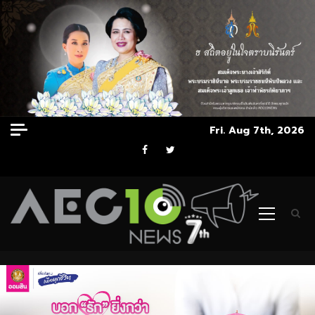
Skip
Fri. Aug 7th, 2026
to
Facebook
Twitter
content
Primary
Menu