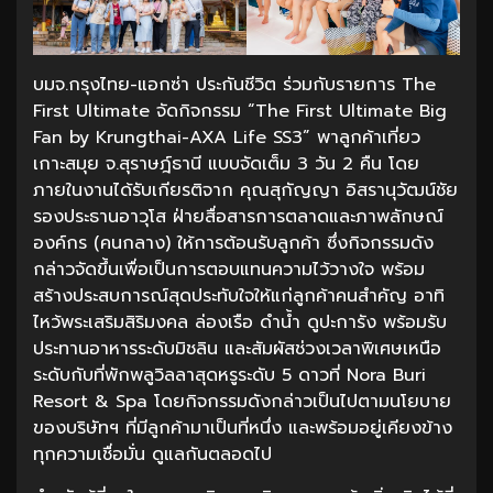
บมจ.กรุงไทย-แอกซ่า ประกันชีวิต ร่วมกับรายการ The
First Ultimate จัดกิจกรรม “The First Ultimate Big
Fan by Krungthai-AXA Life SS3” พาลูกค้าเที่ยว
เกาะสมุย จ.สุราษฎ์ธานี แบบจัดเต็ม 3 วัน 2 คืน โดย
ภายในงานได้รับเกียรติจาก คุณสุกัญญา อิสรานุวัฒน์ชัย
รองประธานอาวุโส ฝ่ายสื่อสารการตลาดและภาพลักษณ์
องค์กร (คนกลาง) ให้การต้อนรับลูกค้า ซึ่งกิจกรรมดัง
กล่าวจัดขึ้นเพื่อเป็นการตอบแทนความไว้วางใจ พร้อม
สร้างประสบการณ์สุดประทับใจให้แก่ลูกค้าคนสำคัญ อาทิ
ไหว้พระเสริมสิริมงคล ล่องเรือ ดำน้ำ ดูปะการัง พร้อมรับ
ประทานอาหารระดับมิชลิน และสัมผัสช่วงเวลาพิเศษเหนือ
ระดับกับที่พักพลูวิลลาสุดหรูระดับ 5 ดาวที่ Nora Buri
Resort & Spa โดยกิจกรรมดังกล่าวเป็นไปตามนโยบาย
ของบริษัทฯ ที่มีลูกค้ามาเป็นที่หนึ่ง และพร้อมอยู่เคียงข้าง
ทุกความเชื่อมั่น ดูแลกันตลอดไป