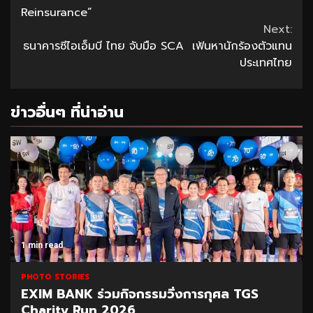
Reading
Reinsurance”
Next:
ธนาคารซีไอเอ็มบี ไทย จับมือ SCA เฟ้นหานักร้องตัวแทน
ประเทศไทย
ข่าวอื่นๆ ที่น่าอ่าน
1 min read
PHOTO STORIES
EXIM BANK ร่วมกิจกรรมวิ่งการกุศล TGS
Charity Run 2026