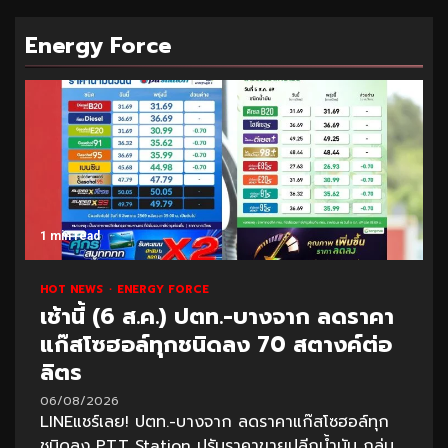
Energy Force
1 min read
HOT NEWS
ENERGY FORCE
เช้านี้ (6 ส.ค.) ปตท.-บางจาก ลดราคา
แก๊สโซฮอล์ทุกชนิดลง 70 สตางค์ต่อ
ลิตร
06/08/2026
LINEแชร์เลย! ปตท.-บางจาก ลดราคาแก๊สโซฮอล์ทุก
ชนิดลง PTT Station ปรับราคาขายปลีกน้ำมัน กลุ่ม