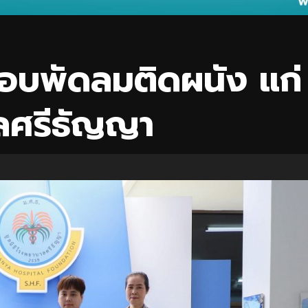
 มอบพัดลมติดผนัง แก่
าลศรีธัญญา