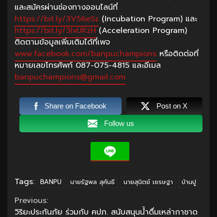
และสมัครผ่านช่องทางออนไลน์ที่
https://bit.ly/3V56eSz
(Incubation Program) และ
https://bit.ly/3IvUKzH
(Acceleration Program)
ติดตามข้อมูลเพิ่มเติมได้ที่เพจ
www.facebook.com/banpuchampions
หรือติดต่อที่
หมายเลขโทรศัพท์ 087-075-4815 และอีเมล
banpuchampions@gmail.com
Share on Facebook
Post on X
Follow us
Tags:
BANPU
นายรัฐพล สุคันธี
นายสุนิตย์ เชรษฐา
บ้านปู
Continue
Previous:
วิริยะประกันภัย ร่วมกับ คปภ. สนับสนุนน้ำดื่มเหล่ากาชาด