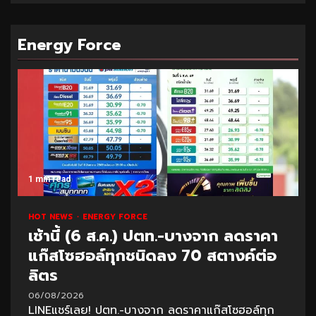
Energy Force
1 min read
HOT NEWS
ENERGY FORCE
เช้านี้ (6 ส.ค.) ปตท.-บางจาก ลดราคา
แก๊สโซฮอล์ทุกชนิดลง 70 สตางค์ต่อ
ลิตร
06/08/2026
LINEแชร์เลย! ปตท.-บางจาก ลดราคาแก๊สโซฮอล์ทุก