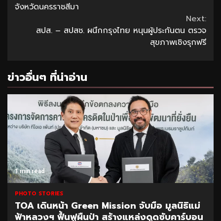
Reading
จังหวัดนครราชสีมา
Next:
สปส. – สปสช. ผนึกกรุงไทย หนุนผู้ประกันตน ตรวจ
สุขภาพเชิงรุกฟรี
ข่าวอื่นๆ ที่น่าอ่าน
1 min read
PHOTO STORIES
TOA เดินหน้า Green Mission จับมือ มูลนิธิแม่
ฟ้าหลวงฯ ฟื้นฟูผืนป่า สร้างแหล่งดูดซับคาร์บอน