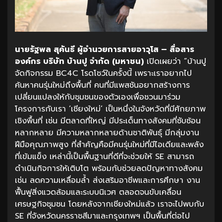
นายรัฐพล สุคันธี ผู้อำนวยการสายอาวุโส – สื่อสาร
องค์กร บริษัท บ้านปู จำกัด (มหาชน)
เปิดเผยว่า “บ้านปู
จัดกิจกรรม BC4C โรดโชว์ในครั้งนี้ เพราะเราอยากไป
ค้นหาคนรุ่นใหม่ถึงพื้นที่ คนที่มีแพสชันอยากสร้างการ
เปลี่ยนแปลงให้กับชุมชนของตัวเองเพื่อชวนมาร่วม
โครงการกับเรา ‘เชียงใหม่’ เป็นหนึ่งในจังหวัดที่มีศักยภาพ
เชิงพื้นที่ เช่น มีตลาดที่ใหญ่ มีประเด็นทางสังคมที่ซับซ้อน
หลากหลาย มีความหลากหลายด้านชาติพันธุ์ มีกลุ่มงาน
ฝีมือคุณภาพสูง ที่สำคัญคือมีคนรุ่นใหม่ที่มีไอเดียและพลัง
ที่เข้มแข็ง เหล่านี้เป็นพื้นฐานที่ดีที่จะช่วยให้ SE สามารถ
ดำเนินกิจการให้เติบโต พร้อมกับช่วยลดปัญหาทางสังคม
เช่น ลดความเหลื่อมล้ำ ส่งเสริมอาชีพและการศึกษา งาน
ฟื้นฟูสิ่งแวดล้อมและระบบนิเวศ ตลอดจนขับเคลื่อน
เศรษฐกิจชุมชน โดยหลังจากเชียงใหม่แล้ว เราจะไปพบกับ
SE ที่จังหวัดนครราชสีมาและกรุงเทพฯ เป็นพื้นที่ต่อไป