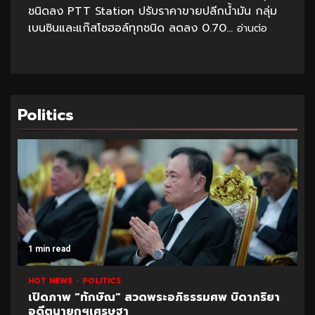
ชนิดลง PTT Station ปรับราคาขายปลีกน้ำมัน กลุ่ม
เบนซินและแก๊สโซฮอล์ทุกชนิด ลดลง 0.70...
อ่านต่อ
Politics
1 min read
HOT NEWS
POLITICS
เปิดภาพ “ทักษิณ” สวดพระอภิธรรมศพ บิดาภริยา
อดีตนายกฯเศรษฐา