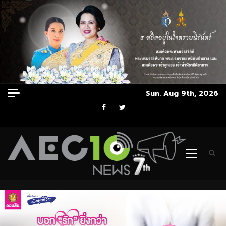
Skip
Sun. Aug 9th, 2026
to
Facebook
Twitter
content
Primary
Menu