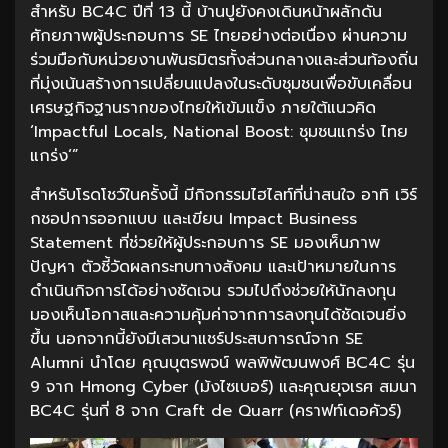
สำหรับ BC4C ปีที่ 13 นี้ บ้านปูยังคงเดินหน้าผลักดัน
ศักยภาพผู้ประกอบการ SE ไทยอย่างต่อเนื่อง ผ่านความ
ร่วมมือกับหน่วยงานพันธมิตรทั้งส่วนกลางและส่วนท้องถิ่น
ที่มุ่งเน้นสร้างการเปลี่ยนแปลงในระดับชุมชนเพื่อขับเคลื่อน
เศรษฐกิจฐานรากของไทยให้เข้มแข็ง ภายใต้แนวคิด
‘Impactful Locals, National Boost: ชุมชนแกร่ง ไทย
แกร่ง’”
สำหรับโรดโชว์ในครั้งนี้ มีกิจกรรมไฮไลท์ที่น่าสนใจ อาทิ เวิร์
กชอปการออกแบบ และเขียน Impact Business
Statement ที่ช่วยให้ผู้ประกอบการ SE มองเห็นภาพ
ปัญหา ตัวชี้วัดผลกระทบทางสังคม และเป้าหมายในการ
ดำเนินกิจการได้อย่างชัดเจน รวมไปถึงช่วยให้นักลงทุน
มองเห็นโอกาสและความคุ้มค่าจากการลงทุนได้ชัดเจนยิ่ง
ขึ้น นอกจากนี้ยังมีเสวนาแชร์ประสบการณ์จาก SE
Alumni นำโดย คุณบุตรพจน์ พลพิพัฒนพงศ์ BC4C รุ่น
9 จาก Hmong Cyber (ม้งไซเบอร์) และคุณยุจเรศ สมนา
BC4C รุ่นที่ 8 จาก Craft de Quarr (คราฟท์เดอคัวร์)