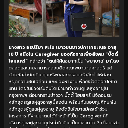
นางสาว อรปรียา สะโน เยาวชนชาวปกาเกอะญอ อายุ
18 ปี หนึ่งใน Caregiver ของกิจการเพื่อสังคม “บั๊ดดี้
โฮมแคร์”
กล่าวว่า “ตนใฝ่ฝันอยากเป็น ‘พยาบาล’ มาโดย
ตลอดและเคยสามารถสอบติดคณะพยาบาลศาสตร์ แต่
ด้วยข้อจำกัดด้านทุนทรัพย์ของครอบครัวจึงทำให้ต้อง
หยุดความฝันไว้ก่อน และมองหางานเพื่อใช้ชีวิตต่อไปให้ได้
แทน โดยในช่วงเริ่มต้นได้เข้ามาทำงานดูแลสูงอายุใน
กรุงเทพฯ ต่อมาทราบข่าวว่า บั๊ดดี้ โฮมแคร์ มีจัดอบรม
หลักสูตรดูแลผู้สูงอายุเบื้องต้น พร้อมกับมอบทุนศึกษาใน
หลักสูตรผู้ดูแลผู้สูงอายุ จึงตัดสินใจมาสมัครเข้าร่วม
โครงการ ที่ผ่านมาตนได้ทำหน้าที่เป็น Caregiver ให้
บริการดูแลผู้สูงอายุประจำในบ้านเป็นเวลากว่า 7 เดือนแล้ว