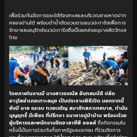
เพื่อร่วมกันจัดการขยะใต้ท้องทะเลและบริเวณชายหาดปาก
คลองบ้านใต้ พร้อมดำน้ำตัดอวนตามแนวปะการังเพื่อการ
รักษาและอนุรักษ์แนวปะการังซึ่งเป็นแหล่งอนุบาลสัตว์ทะเล
ไทย
โดยภายในงานมี นางสาวธรณัส อินทสมบัติ ปลัด
อาวุโสอำเภอเกาะสมุย เป็นประธานพิธีเปิด นอกจากนี้
ยังมี นาย ณะรบ ทวยเจริญ สมาชิกสภาเทศบาล, กำนัน
บุญฤทธิ์ มีเพียร ที่ปรึกษา ธนาคารปูม้าบ้าน พร้อมด้วย
ผู้บริหารและพนักงานจิตอาสาซีพี ออลล์
ซึ่งกิจกรรมใน
ครั้งนี้เป็นการร่วมกันทั้งภาครัฐและเอกชน ที่ร่วมจัดการ