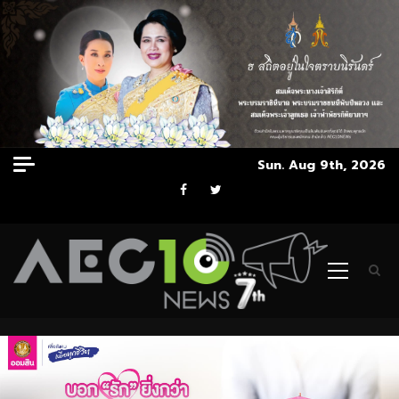
Skip
Sun. Aug 9th, 2026
to
Facebook
Twitter
content
Primary
Menu