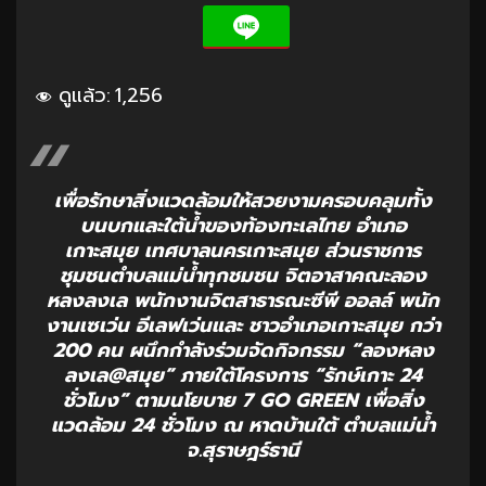
ดูแล้ว:
1,256
เพื่อรักษาสิ่งแวดล้อมให้สวยงามครอบคลุมทั้ง
บนบกและใต้น้ำของท้องทะเลไทย อำเภอ
เกาะสมุย เทศบาลนครเกาะสมุย ส่วนราชการ
ชุมชนตำบลแม่น้ำทุกชมชน จิตอาสาคณะลอง
หลงลงเล พนักงานจิตสาธารณะซีพี ออลล์ พนัก
งานเซเว่น อีเลฟเว่นและ ชาวอำเภอเกาะสมุย กว่า
200 คน ผนึกกำลังร่วมจัดกิจกรรม “ลองหลง
ลงเล@สมุย” ภายใต้โครงการ “รักษ์เกาะ 24
ชั่วโมง” ตามนโยบาย 7 GO GREEN เพื่อสิ่ง
แวดล้อม 24 ชั่วโมง ณ หาดบ้านใต้ ตำบลแม่น้ำ
จ.สุราษฎร์ธานี