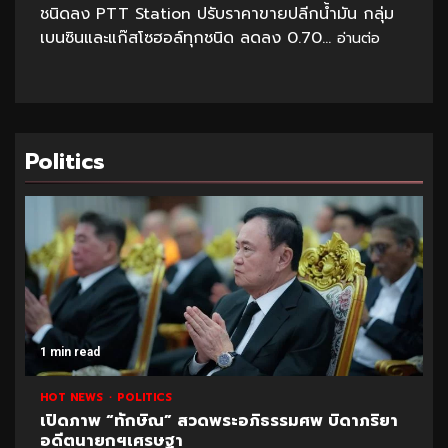
ชนิดลง PTT Station ปรับราคาขายปลีกน้ำมัน กลุ่ม
เบนซินและแก๊สโซฮอล์ทุกชนิด ลดลง 0.70...
อ่านต่อ
Politics
1 min read
HOT NEWS
POLITICS
เปิดภาพ “ทักษิณ” สวดพระอภิธรรมศพ บิดาภริยา
อดีตนายกฯเศรษฐา