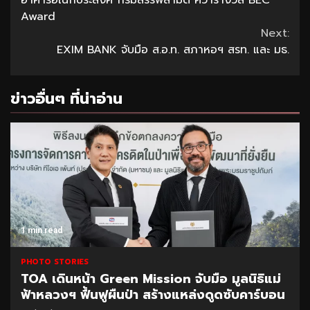
อาคารอเนกประสงค์ กรมสรรพสามิต คว้ารางวัล BEC
Reading
Award
Next:
EXIM BANK จับมือ ส.อ.ท. สภาหอฯ สรท. และ มธ.
ข่าวอื่นๆ ที่น่าอ่าน
1 min read
PHOTO STORIES
TOA เดินหน้า Green Mission จับมือ มูลนิธิแม่
ฟ้าหลวงฯ ฟื้นฟูผืนป่า สร้างแหล่งดูดซับคาร์บอน