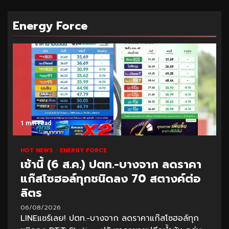
Energy Force
1 min read
HOT NEWS
ENERGY FORCE
เช้านี้ (6 ส.ค.) ปตท.-บางจาก ลดราคา
แก๊สโซฮอล์ทุกชนิดลง 70 สตางค์ต่อ
ลิตร
06/08/2026
LINEแชร์เลย! ปตท.-บางจาก ลดราคาแก๊สโซฮอล์ทุก