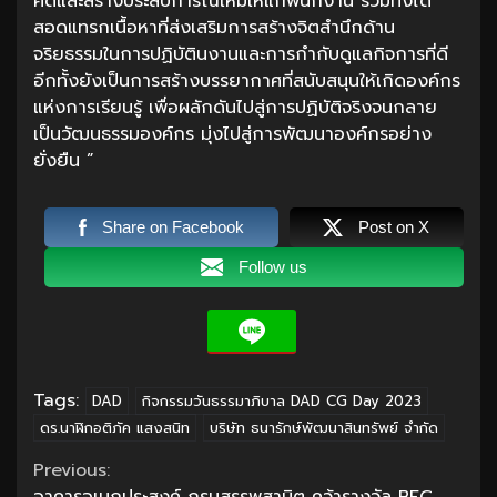
คิดและสร้างประสบการณ์ใหม่ให้แก่พนักงาน รวมทั้งได้
สอดแทรกเนื้อหาที่ส่งเสริมการสร้างจิตสำนึกด้าน
จริยธรรมในการปฏิบัตินงานและการกำกับดูแลกิจการที่ดี
อีกทั้งยังเป็นการสร้างบรรยากาศที่สนับสนุนให้เกิดองค์กร
แห่งการเรียนรู้ เพื่อผลักดันไปสู่การปฏิบัติจริงจนกลาย
เป็นวัฒนธรรมองค์กร มุ่งไปสู่การพัฒนาองค์กรอย่าง
ยั่งยืน ”
Share on Facebook
Post on X
Follow us
Tags:
DAD
กิจกรรมวันธรรมาภิบาล DAD CG Day 2023
ดร.นาฬิกอติภัค แสงสนิท
บริษัท ธนารักษ์พัฒนาสินทรัพย์ จำกัด
Continue
Previous: