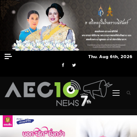
Skip
Thu. Aug 6th, 2026
to
Facebook
Twitter
content
Primary
Menu