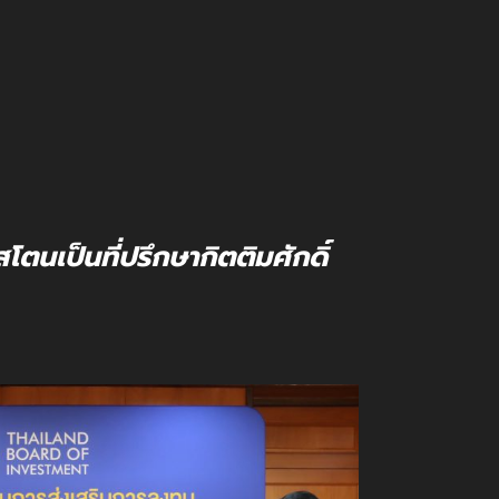
สโตนเป็นที่ปรึกษากิตติมศักดิ์