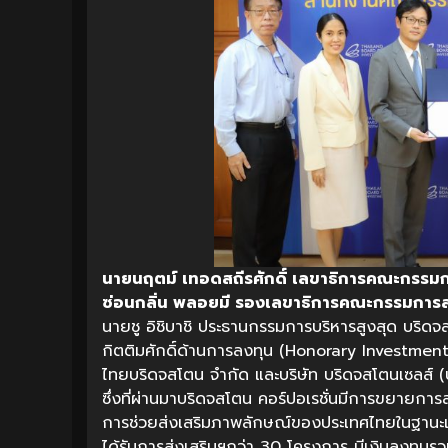
นายนฤตม์ เทอดสถีรศักดิ์ เลขาธิการคณะกรรมกา
ซ่อนกลิ่น พลอยมี รองเลขาธิการคณะกรรมการส่
นายชู อิชิบาชิ ประธานกรรมการบริหารสูงสุด บริดจสโต
กิตติมศักดิ์ด้านการลงทุน (Honorary Investment 
ไทยบริดจสโตน จำกัด และบริษัท บริดจสโตนเซลส์ (ป
ซึ่งที่ผ่านมาบริดจสโตน คอร์ปอเรชั่นมีการขยายการ
การช่วยส่งเสริมภาพลักษณ์ของประเทศไทยในฐานะแหล่
ได้รับการส่งเสริมฯกว่า 30 โครงการ มีเงินลงทุ