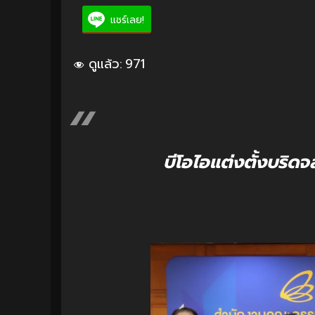
แชร์เลย!
ดูแล้ว:
971
บีโอไอแต่งตั้งบริดจ