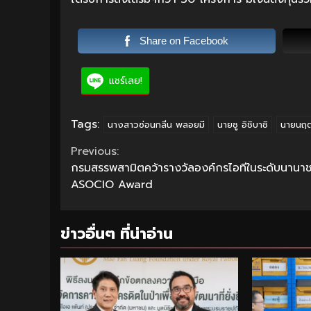
Share on Facebook
แชร์เลย!
Tags:
นางสาวซ่อนกลิ่น พลอยมี
นายชู อิชิบาชิ
นายนฤตม
Continue
Previous:
กรมสรรพสามิตคว้ารางวัลองค์กรไอทีในระดับนานาช
Reading
ASOCIO Award
ข่าวอื่นๆ ที่น่าอ่าน