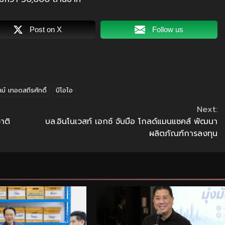
Post on X
Follow us
์ เทอดสถีรศักดิ์
บีโอไอ
Next:
าติ
บล.อินโนเวสท์ เอกซ์ จับมือ โกลด์แมนแซคส์ พัฒนา
ผลิตภัณฑ์การลงทุน