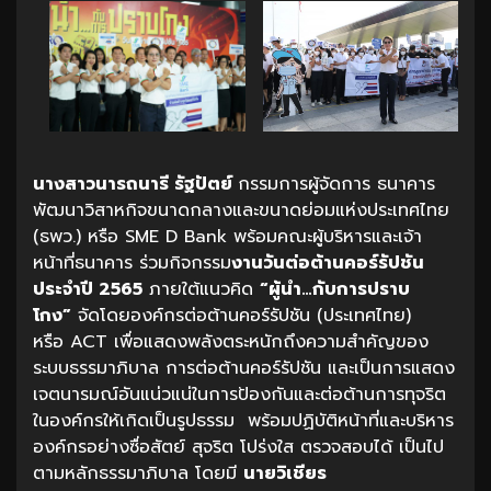
นางสาวนารถนารี รัฐปัตย์
กรรมการผู้จัดการ ธนาคาร
พัฒนาวิสาหกิจขนาดกลางและขนาดย่อมแห่งประเทศไทย
(ธพว.) หรือ SME D Bank พร้อมคณะผู้บริหารและเจ้า
หน้าที่ธนาคาร ร่วมกิจกรรม
งานวันต่อต้านคอร์รัปชัน
ประจำปี 2565
ภายใต้แนวคิด
“ผู้นำ…กับการปราบ
โกง”
จัดโดยองค์กรต่อต้านคอร์รัปชัน (ประเทศไทย)
หรือ ACT เพื่อแสดงพลังตระหนักถึงความสำคัญของ
ระบบธรรมาภิบาล การต่อต้านคอร์รัปชัน และเป็นการแสดง
เจตนารมณ์อันแน่วแน่ในการป้องกันและต่อต้านการทุจริต
ในองค์กรให้เกิดเป็นรูปธรรม พร้อมปฏิบัติหน้าที่และบริหาร
องค์กรอย่างซื่อสัตย์ สุจริต โปร่งใส ตรวจสอบได้ เป็นไป
ตามหลักธรรมาภิบาล โดยมี
นายวิเชียร