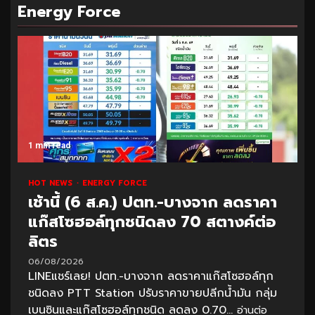
Energy Force
1 min read
HOT NEWS
ENERGY FORCE
เช้านี้ (6 ส.ค.) ปตท.-บางจาก ลดราคา
แก๊สโซฮอล์ทุกชนิดลง 70 สตางค์ต่อ
ลิตร
06/08/2026
LINEแชร์เลย! ปตท.-บางจาก ลดราคาแก๊สโซฮอล์ทุก
ชนิดลง PTT Station ปรับราคาขายปลีกน้ำมัน กลุ่ม
เบนซินและแก๊สโซฮอล์ทุกชนิด ลดลง 0.70...
อ่านต่อ