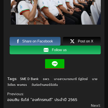
Share on Facebook
Post on X
Follow us
Tags:
SME D Bank
ธพว.
นางสาวนารถนารี รัฐปัตย์
นาย
วิเชียร พงศธร
วันต่อต้านคอร์รัปชัน
Continue
Previous:
ออมสิน รับโล่ “องค์กรคนดี” ประจำปี 2565
Reading
Next: