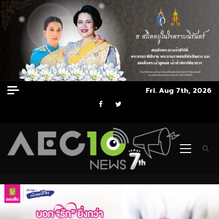
Skip
Fri. Aug 7th, 2026
to
Facebook
Twitter
content
Primary
Menu