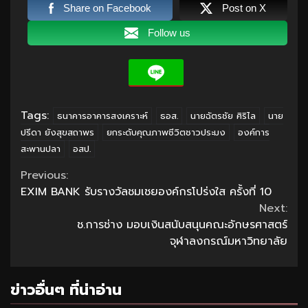
Share on Facebook
Post on X
Follow us
Tags:
ธนาคารอาคารสงเคราะห์
ธอส.
นายฉัตรชัย ศิริไล
นาย
ปรีดา ยังสุขสถาพร
ยกระดับคุณภาพชีวิตชาวประมง
องค์การ
สะพานปลา
อสป.
Continue
Previous:
EXIM BANK รับรางวัลชมเชยองค์กรโปร่งใส ครั้งที่ 10
Reading
Next:
ช.การช่าง มอบเงินสนับสนุนคณะอักษรศาสตร์
จุฬาลงกรณ์มหาวิทยาลัย
ข่าวอื่นๆ ที่น่าอ่าน