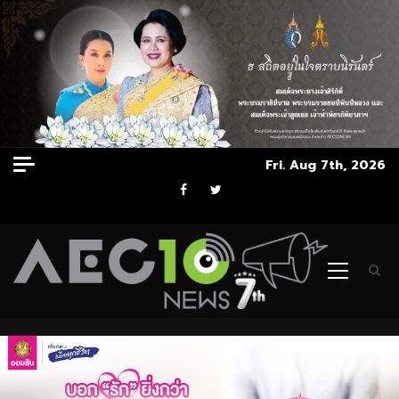
Skip
Fri. Aug 7th, 2026
to
Facebook
Twitter
content
Primary
Menu