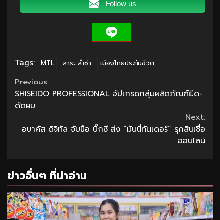
Follow us
Tags:
MTL
สาระ ล่ำซำ
เมืองไทยประกันชีวิต
Continue
Previous:
SHISEIDO PROFESSIONAL อัปเกรดกลุ่มผลิตภัณฑ์ยืด-
Reading
ดัดผม
Next:
อบาคัส ดิจิทัล จับมือ บิ๊กซี ส่ง “มันนี่ทันเดอร์” รุกสินเชื่อ
ออนไลน์
ข่าวอื่นๆ ที่น่าอ่าน