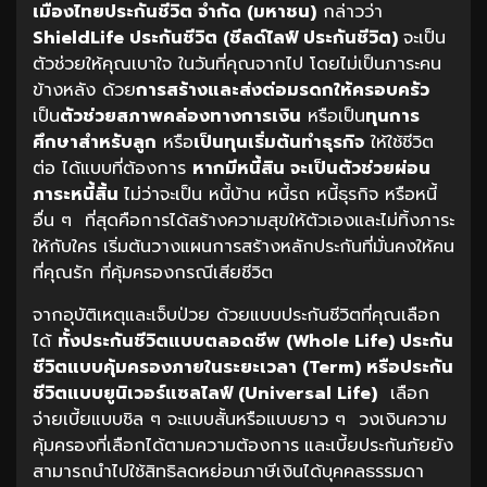
เมืองไทยประกันชีวิต จำกัด (มหาชน)
กล่าวว่า
ShieldLife ประกันชีวิต (ชีลด์ไลฟ์ ประกันชีวิต)
จะเป็น
ตัวช่วยให้คุณเบาใจ ในวันที่คุณจากไป โดยไม่เป็นภาระคน
ข้างหลัง ด้วย
การสร้างและส่งต่อมรดกให้ครอบครัว
เป็น
ตัวช่วยสภาพคล่องทางการเงิน
หรือเป็น
ทุนการ
ศึกษาสำหรับลูก
หรือ
เป็นทุนเริ่มต้นทำธุรกิจ
ให้ใช้ชีวิต
ต่อ ได้แบบที่ต้องการ
หากมีหนี้สิน จะเป็นตัวช่วยผ่อน
ภาระหนี้สิ้น
ไม่ว่าจะเป็น หนี้บ้าน หนี้รถ หนี้ธุรกิจ หรือหนี้
อื่น ๆ ที่สุดคือการได้สร้างความสุขให้ตัวเองและไม่ทิ้งภาระ
ให้กับใคร เริ่มต้นวางแผนการสร้างหลักประกันที่มั่นคงให้คน
ที่คุณรัก ที่คุ้มครองกรณีเสียชีวิต
จากอุบัติเหตุและเจ็บป่วย ด้วยแบบประกันชีวิตที่คุณเลือก
ได้
ทั้งประกันชีวิตแบบตลอดชีพ
(Whole Life)
ประกัน
ชีวิตแบบคุ้มครองภายในระยะเวลา
(Term)
หรือประกัน
ชีวิตแบบยูนิเวอร์แซลไลฟ์
(Universal Life)
เลือก
จ่ายเบี้ยแบบชิล ๆ จะแบบสั้นหรือแบบยาว ๆ วงเงินความ
คุ้มครองที่เลือกได้ตามความต้องการ
และเบี้ยประกันภัยยัง
สามารถนำไปใช้สิทธิลดหย่อนภาษีเงินได้บุคคลธรรมดา