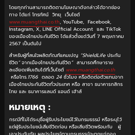
โดยทุกท่านสามารถติดตามโฆษณาดังกล่าวได้จากช่อง
ทาง ได้แก่ โทรทัศน์ วิทยุ เว็บไซต์
www.muangthai.co.th
, YouTube, Facebook,
Instagram, X, LINE Official Account และ TikTok
ของเมืองไทยประกันชีวิต ได้แล้วตั้งแต่วันที่ 7 พฤษภาคม
2567 เป็นต้นไป
สำหรับผู้ที่สนใจผลิตภัณฑ์แคมเปญ
“ShieldLife
ประกัน
ชีวิต
”
จากเมืองไทยประกันชีวิต
”
สามารถศึกษาราย
ละเอียดเพิ่มเติมได้ที่เว็บไซต์
www.muangthai.co.th
หรือโทร
.1766
ตลอด
24
ชั่วโมง
หรือติดต่อตัวแทนจาก
เมืองไทยประกันชีวิตทั่วประเทศ
หรือ
สาขา
ธนาคารกสิกร
ไทย
และ
ธนาคารแลนด์
แอนด์
เฮ้าส์
หมายเหตุ
:
กรณีที่ไม่ได้ระบุชื่อผู้รับประโยชน์ไว้ในกรมธรรม์ หรือระบุไว้
แต่ผู้รับประโยชน์เสียชีวิตก่อน หรือเสียชีวิตพร้อมกับ ผู้
เอาประกันภัย ผลประโยชน์ตามกรมธรรม์จะตกแก่กอง