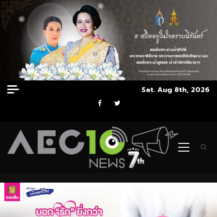
Skip
Sat. Aug 8th, 2026
to
Facebook
Twitter
content
Primary
Menu