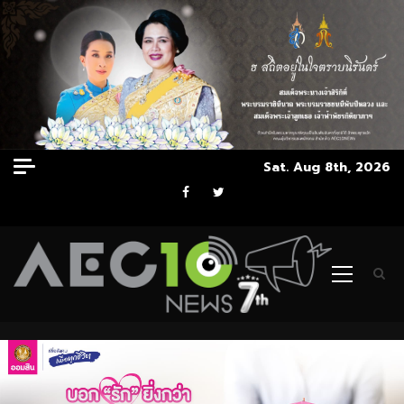
Skip
Sat. Aug 8th, 2026
to
Facebook
Twitter
content
Primary
Menu