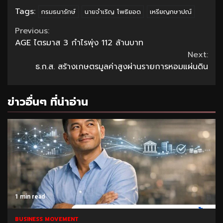
Tags:
กรมธนารักษ์
นายจำเริญ โพธิยอด
เหรียญกษาปณ์
Continue
Previous:
AGE ไตรมาส 3 กำไรพุ่ง 112 ล้านบาท
Reading
Next:
ธ.ก.ส. สร้างเกษตรมูลค่าสูงผ่านรายการหอมแผ่นดิน
ข่าวอื่นๆ ที่น่าอ่าน
1 min read
BUSINESS MOVEMENT