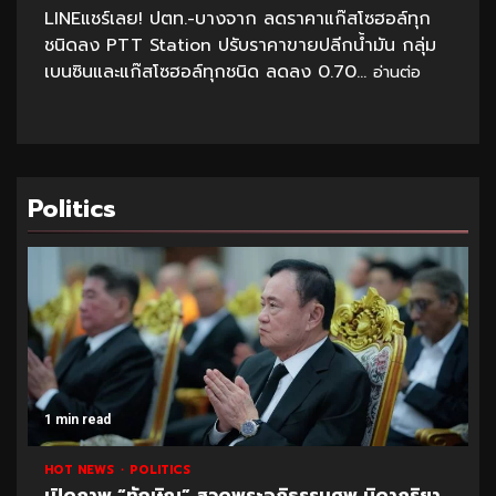
LINEแชร์เลย! ปตท.-บางจาก ลดราคาแก๊สโซฮอล์ทุก
ชนิดลง PTT Station ปรับราคาขายปลีกน้ำมัน กลุ่ม
เบนซินและแก๊สโซฮอล์ทุกชนิด ลดลง 0.70...
อ่านต่อ
Politics
1 min read
HOT NEWS
POLITICS