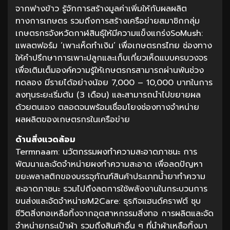
จากฟางข้าว รู้จักการสร้างมูลค่าเพิ่มให้กับผลผลิต
ทางการเกษตร รวมถึงการสร้างเครือข่ายสมาชิกกลุ่ม
เกษตรกรจังหวัดกาฬสินธุ์ให้มีความแข็งแกร่งSoMush:
แพลตฟอร์ม ‘เพาะเห็ดทำเงิน’ เพื่อเกษตรกรไทย ช่องทาง
ให้คำปรึกษาการเพาะปลูกและเก็บเกี่ยวเห็ดแบบครบวงจร
เพื่อเติมเต็มองค์ความรู้ให้เกษตรกรสามารถผ่านพ้นช่วง
ทดลอง มีรายได้อย่างน้อย 7,000 – 10,000 บาทในการ
ลงทุนระยะเริ่มต้น (3 เดือน) และสามารถนำไปขยายผล
ด้วยตนเอง ตลอดจนพร้อมเชื่อมโยงช่องทางจำหน่าย
ผลผลิตของเกษตรกรในเครือข่าย
ด้านสิ่งแวดล้อม
Termnaam: นวัตกรรมผงทำความสะอาดภาชนะ การ
พัฒนาและจัดจำหน่ายผงทำความสะอาด เพื่อลดปัญหา
ขยะพลาสติกของบรรจุภัณฑ์สินค้าประเภทน้ำยาทำความ
สะอาดภาชนะ รวมไปถึงลดการใช้พลังงานในกระบวนการ
ขนส่งและจัดจำหน่ายM2Care: ธุรกิจแฮนด์คราฟต์ ชุบ
ชีวิตสิ่งทอเหลือทิ้งจากอุตสาหกรรมสิ่งทอ การผลิตและจัด
จำหน่ายกระเป๋าผ้า รวมถึงสินค้าอื่น ๆ ที่นำผ้าเหลือทิ้งมา