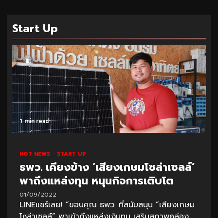
Start Up
1 min read
HOT NEWS
START UP
ธพว. เคียงข้าง ‘เสียงเกษมโซล่าเซลล์’
พาถึงแหล่งทุน หนุนกิจการเติบโต
01/09/2022
LINEแชร์เลย! “ขอบคุณ ธพว. ที่สนับสนุน “เสียงเกษม
โซล่าเซลล์” พาเข้าถึงแหล่งเงินทุน เสริมสภาพคล่อง