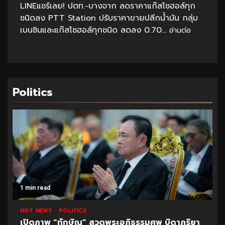
LINEแชร์เลย! ปตท.-บางจาก ลดราคาแก๊สโซฮอล์ทุก
ชนิดลง PTT Station ปรับราคาขายปลีกน้ำมัน กลุ่ม
เบนซินและแก๊สโซฮอล์ทุกชนิด ลดลง 0.70...
อ่านต่อ
Politics
1 min read
HOT NEWS
POLITICS
เปิดภาพ “ทักษิณ” สวดพระอภิธรรมศพ บิดาภริยา