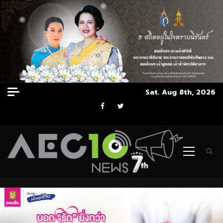
Skip
Sat. Aug 8th, 2026
to
Facebook
Twitter
content
Primary
Menu