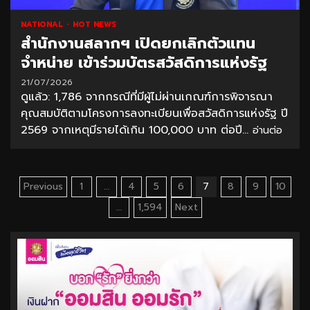
NATIONAL
HOT NEWS
สำนักงานสลากฯ เปิดยกเลิกตัวแทน
จำหน่าย เข้าร่วมบัตรสวัสดิการแห่งรัฐ
21/07/2026
ดูแล้ว: 1,786 จากกรณีที่มีผู้ไม่ผ่านเกณฑ์การพิจารณา
คุณสมบัติตามโครงการลงทะเบียนเพื่อสวัสดิการแห่งรัฐ ปี
2569 จากเหตุมีรายได้เกิน 100,000 บาท ต่อปี...
อ่านต่อ
Posts
Previous
1
…
4
5
6
7
8
9
10
pagination
…
1,594
Next