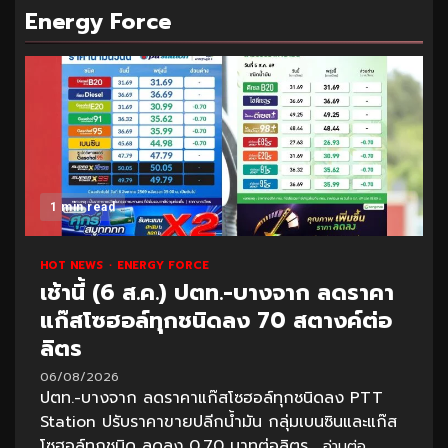
Energy Force
1 min read
HOT NEWS
ENERGY FORCE
เช้านี้ (6 ส.ค.) ปตท.-บางจาก ลดราคา
แก๊สโซฮอล์ทุกชนิดลง 70 สตางค์ต่อ
ลิตร
06/08/2026
ปตท.-บางจาก ลดราคาแก๊สโซฮอล์ทุกชนิดลง PTT
Station ปรับราคาขายปลีกน้ำมัน กลุ่มเบนซินและแก๊ส
โซฮอล์ทุกชนิด ลดลง 0.70 บาทต่อลิตร...
อ่านต่อ