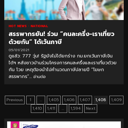
HOT NEWS
NATIONAL
สรรพากรยัน! ร่วม “คนละครึ่ง-เราเที่ยว
ด้วยกัน” ได้เว้นภาษี
05/01/2021
ดูแล้ว: 777 วุ่น! รัฐยังไม่ได้ยกร่าง กม.ยกเว้นภาษีเงิน
ได้ฯ หลังชาวบ้านร่วมโครงการคนละครึ่งและเราเที่ยวด้วย
กัน โวย เหตุต้องนำไปคำนวณภาษีปลายปี “โฆษก
สรรพากร”...
อ่านต่อ
Posts
Previous
1
…
1,405
1,406
1,407
1,408
1,409
pagination
1,410
1,411
…
1,594
Next