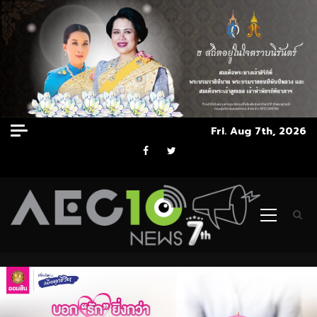
Skip
Fri. Aug 7th, 2026
to
Facebook
Twitter
content
Primary
Menu