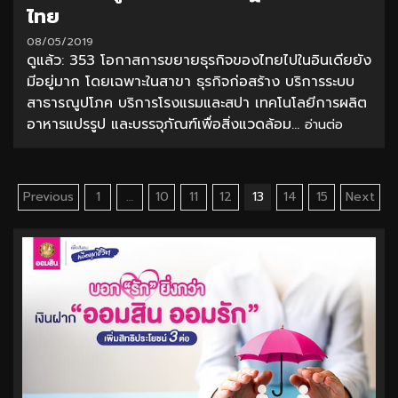
ไทย
08/05/2019
ดูแล้ว: 353 โอกาสการขยายธุรกิจของไทยไปในอินเดียยัง
มีอยู่มาก โดยเฉพาะในสาขา ธุรกิจก่อสร้าง บริการระบบ
สาธารณูปโภค บริการโรงแรมและสปา เทคโนโลยีการผลิต
อาหารแปรรูป และบรรจุภัณฑ์เพื่อสิ่งแวดล้อม...
อ่านต่อ
Posts
Previous
1
…
10
11
12
13
14
15
Next
pagination