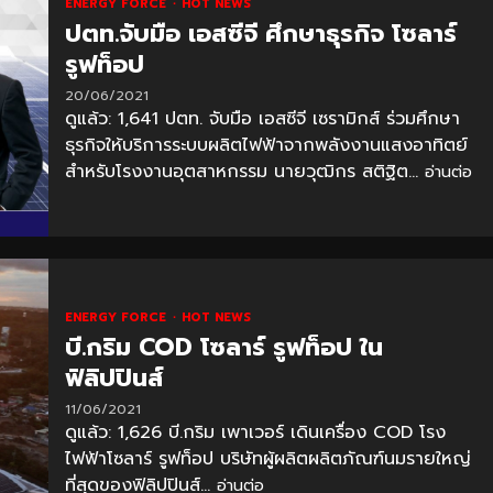
ENERGY FORCE
HOT NEWS
ปตท.จับมือ เอสซีจี ศึกษาธุรกิจ โซลาร์
รูฟท็อป
20/06/2021
ดูแล้ว: 1,641 ปตท. จับมือ เอสซีจี เซรามิกส์ ร่วมศึกษา
ธุรกิจให้บริการระบบผลิตไฟฟ้าจากพลังงานแสงอาทิตย์
สำหรับโรงงานอุตสาหกรรม นายวุฒิกร สติฐิต...
อ่านต่อ
ENERGY FORCE
HOT NEWS
บี.กริม COD โซลาร์ รูฟท็อป ใน
ฟิลิปปินส์
11/06/2021
ดูแล้ว: 1,626 บี.กริม เพาเวอร์ เดินเครื่อง COD โรง
ไฟฟ้าโซลาร์ รูฟท็อป บริษัทผู้ผลิตผลิตภัณฑ์นมรายใหญ่
ที่สุดของฟิลิปปินส์...
อ่านต่อ