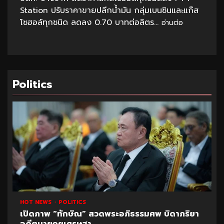
Station ปรับราคาขายปลีกน้ำมัน กลุ่มเบนซินและแก๊ส
โซฮอล์ทุกชนิด ลดลง 0.70 บาทต่อลิตร...
อ่านต่อ
Politics
HOT NEWS
POLITICS
เปิดภาพ “ทักษิณ” สวดพระอภิธรรมศพ บิดาภริยา
อดีตนายกฯเศรษฐา