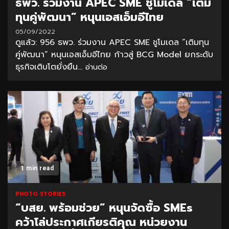
ธพว. ร่วมงาน APEC SME ชูโมเดล “เติม
ทุนคู่พัฒนา” หนุนเอสเอ็มอีไทย
05/09/2022
ดูแล้ว: 956 ธพว. ร่วมงาน APEC SME ชูโมเดล “เติมทุน
คู่พัฒนา” หนุนเอสเอ็มอีไทย ก้าวสู่ BCG Model ยกระดับ
ธุรกิจเติบโตยั่งยืน...
อ่านต่อ
1 min read
PHOTO STORIES
“บสย. พร้อมช่วย” หนุนจัดซื้อ SMEs
คว้าโล่ประกาศเกียรติคุณ หน่วยงาน