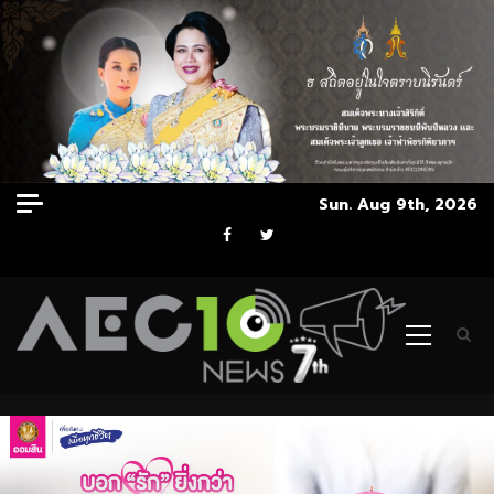
Skip
Sun. Aug 9th, 2026
to
Facebook
Twitter
content
Primary
Menu